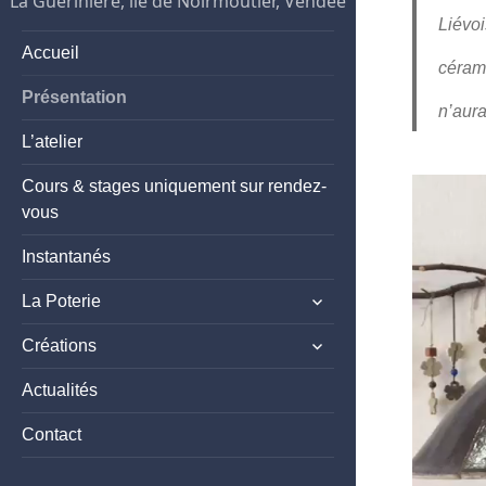
La Guérinière, île de Noirmoutier, Vendée
Liévoi
Accueil
céram
Présentation
n’aura
L’atelier
Cours & stages uniquement sur rendez-
Lecteur
vous
vidéo
Instantanés
expand
La Poterie
child
expand
menu
Créations
child
menu
Actualités
Contact