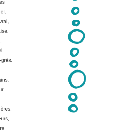
mes
el.
vrai,
ise.
,
el
-grès.
ins,
ur
ères,
urs,
re.