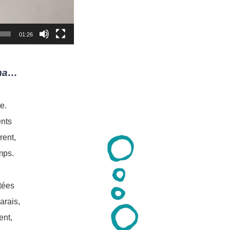
01:26
ima…
re.
ents
rent,
mps.
tées
arais,
ent,